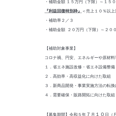
・補助金額
１５万円（下限）～１５０
『利益回復特別枠』
＜売上１０％以上
・
補助率２／３
・補助金額
２０万円（下限）～２０
【補助対象事業】
コロナ禍、円安、エネルギーや原材料
１．省エネ施設改修・省エネ設備整備
２．高効率・高収益化に向けた取組
３．新商品開発・事業実施方法の転換
４．需要確保・販路開拓に向けた取組
７
１０
【募集期間】令和５年
月
日（