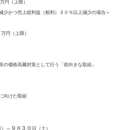
万円（上限）
減少かつ売上総利益（粗利）３０％以上減少の場合＞
０万円（上限）
等の価格高騰対策として行う「前向きな取組」
に向けた取組
９
３０
月）～
月
日（土）