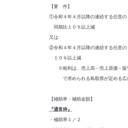
【要 件】
①令和４年４月以降の連続する任意の
同期比１０％以上減
又は
②令和４年４月以降の連続する任意の
１０％以上減
※粗利は、売上高－売上原価－販
で求められる鳥取県が定める広義
【補助率・補助金額】
『通常枠』
・補助率１／２