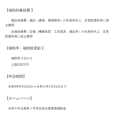
【補助対象経費
】
施設改修費：施設（建物、構築物等）の生産性向上、災害防護対策に係
る費用
設備改修費：設備（機械装置、工具器具、備品等）の生産性向上、災害
防護対策に係る費用
【補助率・補助限度額
】
補助率３分の２
上限200万円
【申請期間】
令和
5
年
8
月
21
日から令和６年
1
月31日まで
【ホームページ】
令和５年台風第７号等災害企業復興補助金