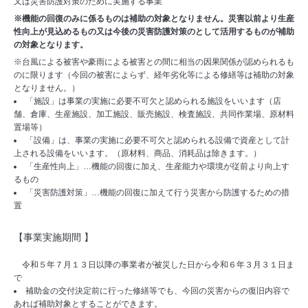
又は災害防護対策のために実施する事業
※機能の回復のみに係るものは補助の対象となりません。災害以前より生産
性向上が見込めるもの又は今後の災害防護対策のとして活用するものが補助
の対象となります。
※台風による被害や豪雨による被害との間に相当の因果関係が認められるも
のに限ります（今回の被害によらず、経年劣化等による修繕等は補助の対象
となりません。）
「施設」は事業の実施に必要不可欠と認められる施設をいいます（店
舗、倉庫、生産施設、加工施設、販売施設、検査施設、共同作業場、原材料
置場等）
「設備」は、事業の実施に必要不可欠と認められる設備で資産として計
上される設備をいいます。（原材料、商品、消耗品は除きます。）
「生産性向上」…機能の回復に加え、生産能力や環境が従前より向上す
るもの
「災害防護対策」…機能の回復に加えて行う災害から防護するための措
置
【事業実施期間
】
令和５年７月１３日以降の事業者が被災した日から令和６年３月３１日ま
で
補助金の交付決定前に行った修繕等でも、今回の災害からの復旧内容で
あれば補助対象とすることができます。