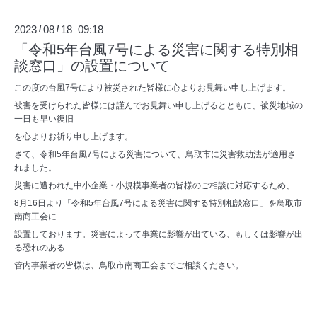
2023
08
18 09:18
/
/
「令和5年台風7号による災害に関する特別相
談窓口」の設置について
この度の台風7号により被災された皆様に心よりお見舞い申し上げます。
被害を受けられた皆様には謹んでお見舞い申し上げるとともに、被災地域の
一日も早い復旧
を心よりお祈り申し上げます。
さて、令和5年台風7号による災害について、鳥取市に災害救助法が適用さ
れました。
災害に遭われた中小企業・小規模事業者の皆様のご相談に対応するため、
8月16日より「令和5年台風7号による災害に関する特別相談窓口」を鳥取市
南商工会に
設置しております。災害によって事業に影響が出ている、もしくは影響が出
る恐れのある
管内事業者の皆様は、鳥取市南商工会までご相談ください。