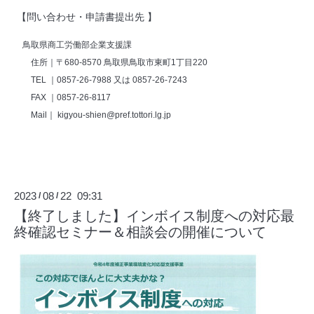
【
問い合わせ・申請書提出先
】
鳥取県商工労働部企業支援課
住所｜〒
680-8570
鳥取県鳥取市東町
1
丁目
220
TEL ｜0857-26-7988
又は
0857-26-7243
FAX ｜0857-26-8117
Mail｜ kigyou-shien@pref.tottori.lg.jp
2023
08
22 09:31
/
/
【終了しました】インボイス制度への対応最
終確認セミナー＆相談会の開催について